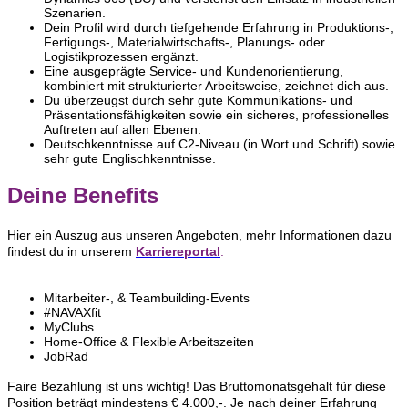
Szenarien.
Dein Profil wird durch tiefgehende Erfahrung in Produktions‑,
Fertigungs‑, Materialwirtschafts‑, Planungs‑ oder
Logistikprozessen ergänzt.
Eine ausgeprägte Service‑ und Kundenorientierung,
kombiniert mit strukturierter Arbeitsweise, zeichnet dich aus.
Du überzeugst durch sehr gute Kommunikations‑ und
Präsentationsfähigkeiten sowie ein sicheres, professionelles
Auftreten auf allen Ebenen.
Deutschkenntnisse auf C2‑Niveau (in Wort und Schrift) sowie
sehr gute Englischkenntnisse.
Deine Benefits
Hier ein Auszug aus unseren Angeboten, mehr Informationen dazu
findest du in unserem
Karriereportal
.
Mitarbeiter-, & Teambuilding-Events
#NAVAXfit
MyClubs
Home-Office & Flexible Arbeitszeiten
JobRad
Faire Bezahlung ist uns wichtig! Das Bruttomonatsgehalt für diese
Position beträgt mindestens € 4.000,-. Je nach deiner Erfahrung