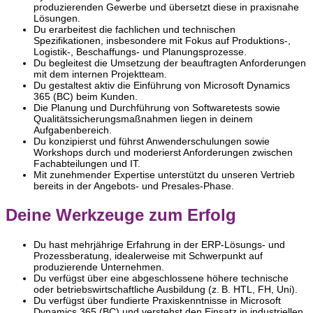
produzierenden Gewerbe und übersetzt diese in praxisnahe
Lösungen.
Du erarbeitest die fachlichen und technischen
Spezifikationen, insbesondere mit Fokus auf Produktions‑,
Logistik‑, Beschaffungs‑ und Planungsprozesse.
Du begleitest die Umsetzung der beauftragten Anforderungen
mit dem internen Projektteam.
Du gestaltest aktiv die Einführung von Microsoft Dynamics
365 (BC) beim Kunden.
Die Planung und Durchführung von Softwaretests sowie
Qualitätssicherungsmaßnahmen liegen in deinem
Aufgabenbereich.
Du konzipierst und führst Anwenderschulungen sowie
Workshops durch und moderierst Anforderungen zwischen
Fachabteilungen und IT.
Mit zunehmender Expertise unterstützt du unseren Vertrieb
bereits in der Angebots‑ und Presales‑Phase.
Deine Werkzeuge zum Erfolg
Du hast mehrjährige Erfahrung in der ERP‑Lösungs- und
Prozessberatung, idealerweise mit Schwerpunkt auf
produzierende Unternehmen.
Du verfügst über eine abgeschlossene höhere technische
oder betriebswirtschaftliche Ausbildung (z. B. HTL, FH, Uni).
Du verfügst über fundierte Praxiskenntnisse in Microsoft
Dynamics 365 (BC) und verstehst den Einsatz in industriellen